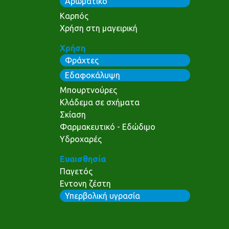
Αρωματικό
Καρπός
Χρήση στη μαγειρική
Χρήση
Φράχτες
Εδαφοκάλυψη
Μπουρτνούρες
Κλάδεμα σε σχήματα
Σκίαση
Φαρμακευτικό - Εδώδιμο
Υδροχαρές
Ευαισθησία
Παγετός
Εντονη ζέστη
Υπερβολική υγρασία