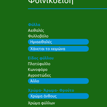
Φύλλα
Αειθαλές
Φυλλοβόλο
Ημιαειθαλές
Χάνεται το χειμώνα
Είδος φύλλου
Πλατύφυλλο
Κωνοφόρο
Αγροστώδες
Άλλο
Χρώμα- Άρωμα- Φρούτο
Χρώμα άνθους
Χρώμα φύλλων