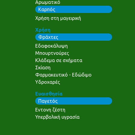
Αρωματικό
Καρπός
Χρήση στη μαγειρική
Χρήση
Φράχτες
Εδαφοκάλυψη
Μπουρτνούρες
Κλάδεμα σε σχήματα
Σκίαση
Φαρμακευτικό - Εδώδιμο
Υδροχαρές
Ευαισθησία
Παγετός
Εντονη ζέστη
Υπερβολική υγρασία