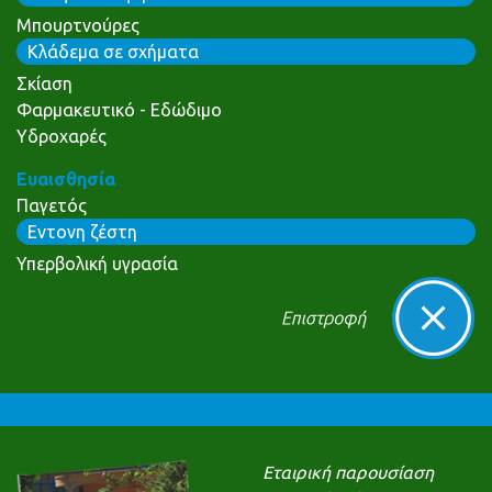
Μπουρτνούρες
Κλάδεμα σε σχήματα
Σκίαση
Φαρμακευτικό - Εδώδιμο
Υδροχαρές
Ευαισθησία
Παγετός
Εντονη ζέστη
Υπερβολική υγρασία
Εταιρική παρουσίαση