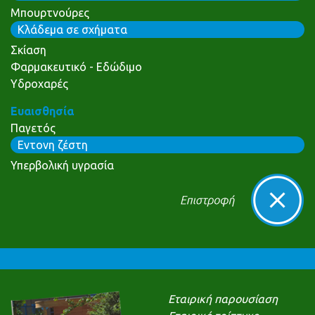
Μπουρτνούρες
Κλάδεμα σε σχήματα
Σκίαση
Φαρμακευτικό - Εδώδιμο
Υδροχαρές
Ευαισθησία
Παγετός
Εντονη ζέστη
Υπερβολική υγρασία
Εταιρική παρουσίαση