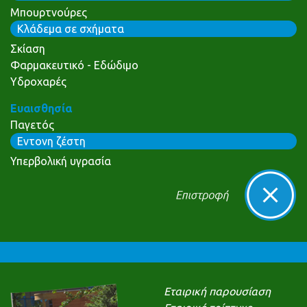
Μπουρτνούρες
Κλάδεμα σε σχήματα
Σκίαση
Φαρμακευτικό - Εδώδιμο
Υδροχαρές
Ευαισθησία
Παγετός
Εντονη ζέστη
Υπερβολική υγρασία
Εταιρική παρουσίαση