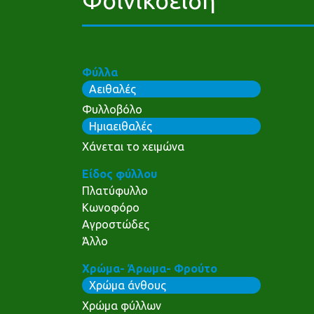
Φύλλα
Αειθαλές
Φυλλοβόλο
Ημιαειθαλές
Χάνεται το χειμώνα
Είδος φύλλου
Πλατύφυλλο
Κωνοφόρο
Αγροστώδες
Άλλο
Χρώμα- Άρωμα- Φρούτο
Χρώμα άνθους
Χρώμα φύλλων