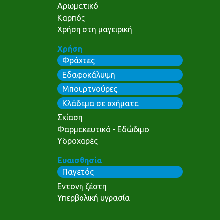
Αρωματικό
Καρπός
Χρήση στη μαγειρική
Χρήση
Φράχτες
Εδαφοκάλυψη
Μπουρτνούρες
Κλάδεμα σε σχήματα
Σκίαση
Φαρμακευτικό - Εδώδιμο
Υδροχαρές
Ευαισθησία
Παγετός
Εντονη ζέστη
Υπερβολική υγρασία