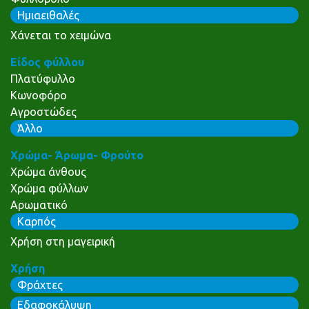
Ημιαειθαλές
Χάνεται το χειμώνα
Είδος φύλλου
Πλατύφυλλο
Κωνοφόρο
Αγροστώδες
Άλλο
Χρώμα- Άρωμα- Φρούτο
Χρώμα άνθους
Χρώμα φύλλων
Αρωματικό
Καρπός
Χρήση στη μαγειρική
Χρήση
Φράχτες
Εδαφοκάλυψη