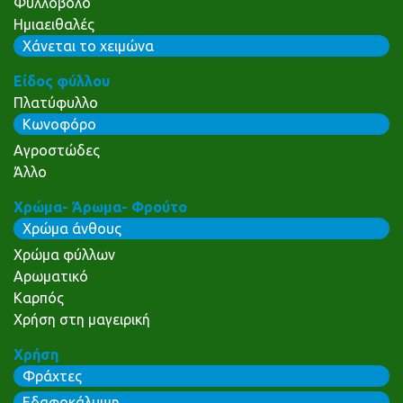
Φυλλοβόλο
Ημιαειθαλές
Χάνεται το χειμώνα
Είδος φύλλου
Πλατύφυλλο
Κωνοφόρο
Αγροστώδες
Άλλο
Χρώμα- Άρωμα- Φρούτο
Χρώμα άνθους
Χρώμα φύλλων
Αρωματικό
Καρπός
Χρήση στη μαγειρική
Χρήση
Φράχτες
Εδαφοκάλυψη