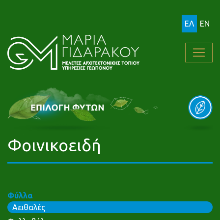
ΕΛ
EN
Φοινικοειδή
Φύλλα
Αειθαλές