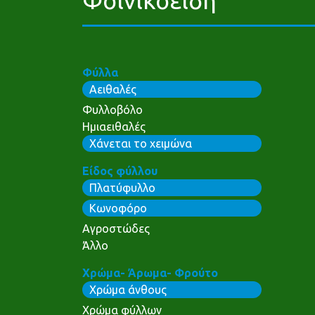
Φύλλα
Αειθαλές
Φυλλοβόλο
Ημιαειθαλές
Χάνεται το χειμώνα
Είδος φύλλου
Πλατύφυλλο
Κωνοφόρο
Αγροστώδες
Άλλο
Χρώμα- Άρωμα- Φρούτο
Χρώμα άνθους
Χρώμα φύλλων