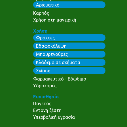
Αρωματικό
Καρπός
Χρήση στη μαγειρική
Χρήση
Φράχτες
Εδαφοκάλυψη
Μπουρτνούρες
Κλάδεμα σε σχήματα
Σκίαση
Φαρμακευτικό - Εδώδιμο
Υδροχαρές
Ευαισθησία
Παγετός
Εντονη ζέστη
Υπερβολική υγρασία