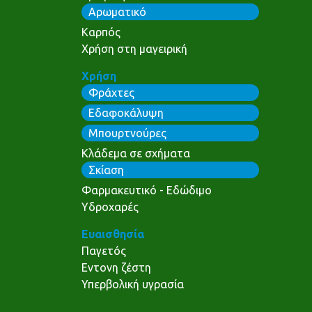
Αρωματικό
Καρπός
Χρήση στη μαγειρική
Χρήση
Φράχτες
Εδαφοκάλυψη
Μπουρτνούρες
Κλάδεμα σε σχήματα
Σκίαση
Φαρμακευτικό - Εδώδιμο
Υδροχαρές
Ευαισθησία
Παγετός
Εντονη ζέστη
Υπερβολική υγρασία