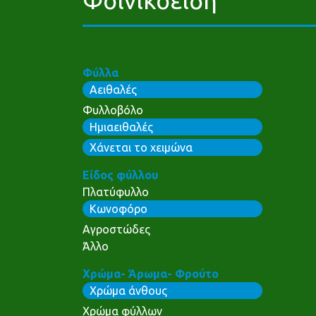
Φύλλα
Αειθαλές
Φυλλοβόλο
Ημιαειθαλές
Χάνεται το χειμώνα
Είδος φύλλου
Πλατύφυλλο
Κωνοφόρο
Αγροστώδες
Άλλο
Χρώμα- Άρωμα- Φρούτο
Χρώμα άνθους
Χρώμα φύλλων