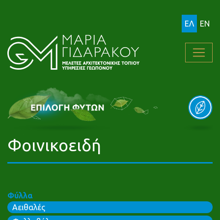
ΕΛ
EN
Φοινικοειδή
Φύλλα
Αειθαλές