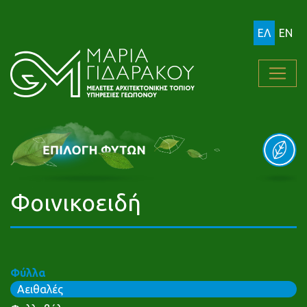
ΕΛ
EN
Φοινικοειδή
Φύλλα
Αειθαλές