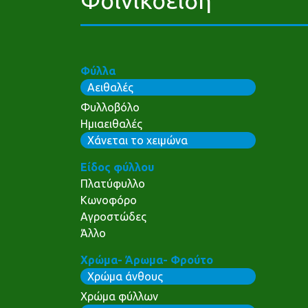
Φύλλα
Αειθαλές
Φυλλοβόλο
Ημιαειθαλές
Χάνεται το χειμώνα
Είδος φύλλου
Πλατύφυλλο
Κωνοφόρο
Αγροστώδες
Άλλο
Χρώμα- Άρωμα- Φρούτο
Χρώμα άνθους
Χρώμα φύλλων