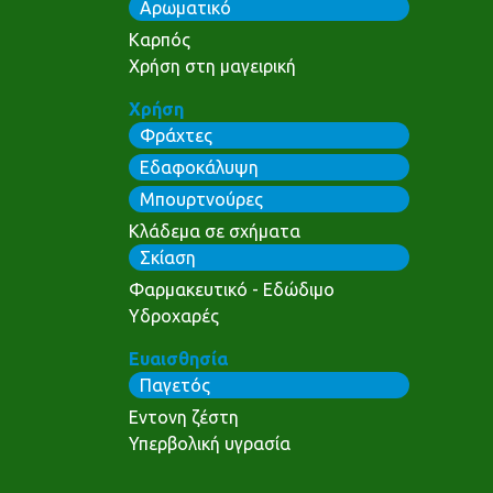
Αρωματικό
Καρπός
Χρήση στη μαγειρική
Χρήση
Φράχτες
Εδαφοκάλυψη
Μπουρτνούρες
Κλάδεμα σε σχήματα
Σκίαση
Φαρμακευτικό - Εδώδιμο
Υδροχαρές
Ευαισθησία
Παγετός
Εντονη ζέστη
Υπερβολική υγρασία