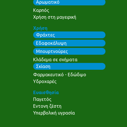
Αρωματικό
Καρπός
Χρήση στη μαγειρική
Χρήση
Φράχτες
Εδαφοκάλυψη
Μπουρτνούρες
Κλάδεμα σε σχήματα
Σκίαση
Φαρμακευτικό - Εδώδιμο
Υδροχαρές
Ευαισθησία
Παγετός
Εντονη ζέστη
Υπερβολική υγρασία