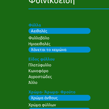
Φύλλα
Αειθαλές
Φυλλοβόλο
Ημιαειθαλές
Χάνεται το χειμώνα
Είδος φύλλου
Πλατύφυλλο
Κωνοφόρο
Αγροστώδες
Άλλο
Χρώμα- Άρωμα- Φρούτο
Χρώμα άνθους
Χρώμα φύλλων