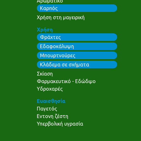
Αρωματικό
Καρπός
Χρήση στη μαγειρική
Χρήση
Φράχτες
Εδαφοκάλυψη
Μπουρτνούρες
Κλάδεμα σε σχήματα
Σκίαση
Φαρμακευτικό - Εδώδιμο
Υδροχαρές
Ευαισθησία
Παγετός
Εντονη ζέστη
Υπερβολική υγρασία