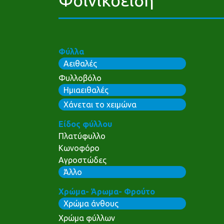
Φύλλα
Αειθαλές
Φυλλοβόλο
Ημιαειθαλές
Χάνεται το χειμώνα
Είδος φύλλου
Πλατύφυλλο
Κωνοφόρο
Αγροστώδες
Άλλο
Χρώμα- Άρωμα- Φρούτο
Χρώμα άνθους
Χρώμα φύλλων