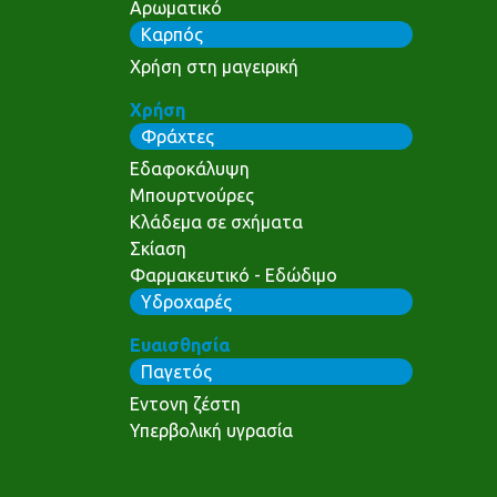
Αρωματικό
Καρπός
Χρήση στη μαγειρική
Χρήση
Φράχτες
Εδαφοκάλυψη
Μπουρτνούρες
Κλάδεμα σε σχήματα
Σκίαση
Φαρμακευτικό - Εδώδιμο
Υδροχαρές
Ευαισθησία
Παγετός
Εντονη ζέστη
Υπερβολική υγρασία