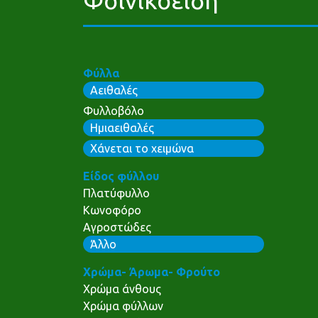
Φύλλα
Αειθαλές
Φυλλοβόλο
Ημιαειθαλές
Χάνεται το χειμώνα
Είδος φύλλου
Πλατύφυλλο
Κωνοφόρο
Αγροστώδες
Άλλο
Χρώμα- Άρωμα- Φρούτο
Χρώμα άνθους
Χρώμα φύλλων