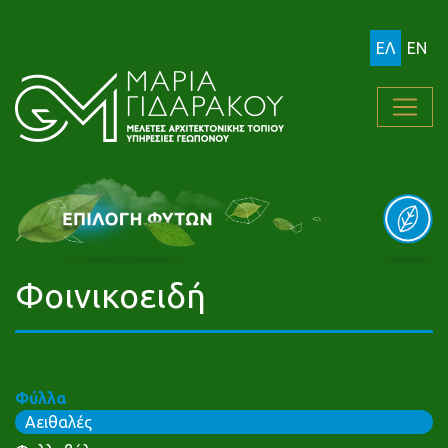
ΕΛ
EN
Φοινικοειδή
Φύλλα
Αειθαλές