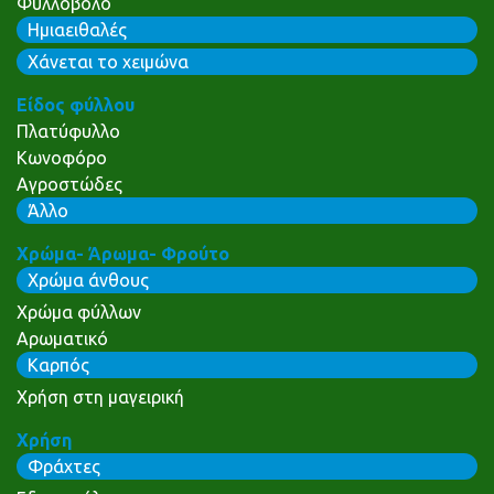
Φυλλοβόλο
Ημιαειθαλές
Χάνεται το χειμώνα
Είδος φύλλου
Πλατύφυλλο
Κωνοφόρο
Αγροστώδες
Άλλο
Χρώμα- Άρωμα- Φρούτο
Χρώμα άνθους
Χρώμα φύλλων
Αρωματικό
Καρπός
Χρήση στη μαγειρική
Χρήση
Φράχτες