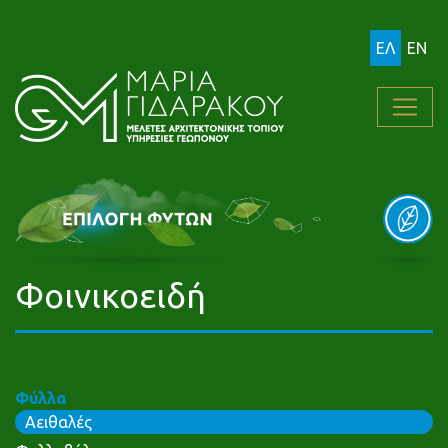
ΕΛ
EN
Φοινικοειδή
Φύλλα
Αειθαλές