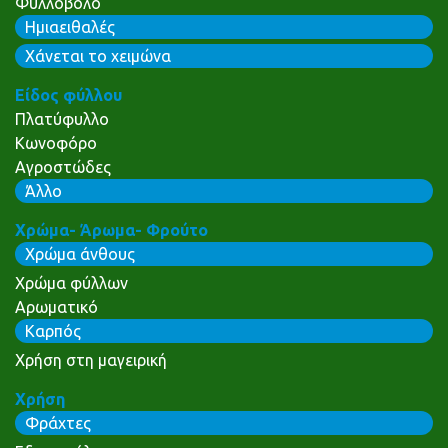
Φυλλοβόλο
Ημιαειθαλές
Χάνεται το χειμώνα
Είδος φύλλου
Πλατύφυλλο
Κωνοφόρο
Αγροστώδες
Άλλο
Χρώμα- Άρωμα- Φρούτο
Χρώμα άνθους
Χρώμα φύλλων
Αρωματικό
Καρπός
Χρήση στη μαγειρική
Χρήση
Φράχτες