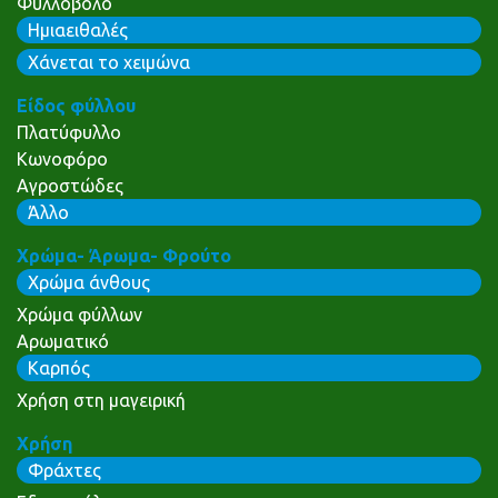
Φυλλοβόλο
Ημιαειθαλές
Χάνεται το χειμώνα
Είδος φύλλου
Πλατύφυλλο
Κωνοφόρο
Αγροστώδες
Άλλο
Χρώμα- Άρωμα- Φρούτο
Χρώμα άνθους
Χρώμα φύλλων
Αρωματικό
Καρπός
Χρήση στη μαγειρική
Χρήση
Φράχτες