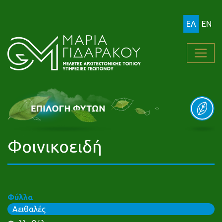
ΕΛ
EN
Φοινικοειδή
Φύλλα
Αειθαλές