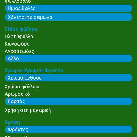
Φυλλοβόλο
Ημιαειθαλές
Χάνεται το χειμώνα
Είδος φύλλου
Πλατύφυλλο
Κωνοφόρο
Αγροστώδες
Άλλο
Χρώμα- Άρωμα- Φρούτο
Χρώμα άνθους
Χρώμα φύλλων
Αρωματικό
Καρπός
Χρήση στη μαγειρική
Χρήση
Φράχτες