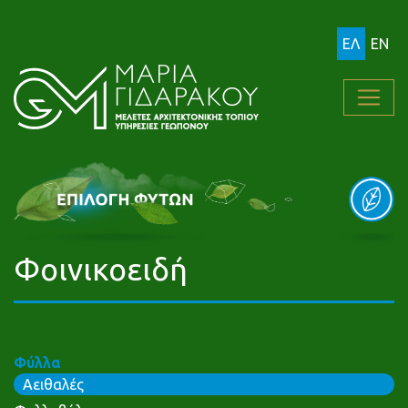
ΕΛ
EN
Φοινικοειδή
Φύλλα
Αειθαλές